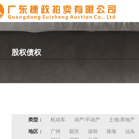
股权债权
类型：
机动车
动产/不动产
土地/房地产
地区：
广州
韶关
深圳
珠海
汕头