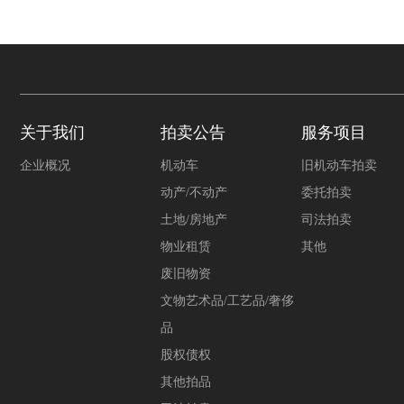
关于我们
拍卖公告
服务项目
企业概况
机动车
旧机动车拍卖
动产/不动产
委托拍卖
土地/房地产
司法拍卖
物业租赁
其他
废旧物资
文物艺术品/工艺品/奢侈
品
股权债权
其他拍品