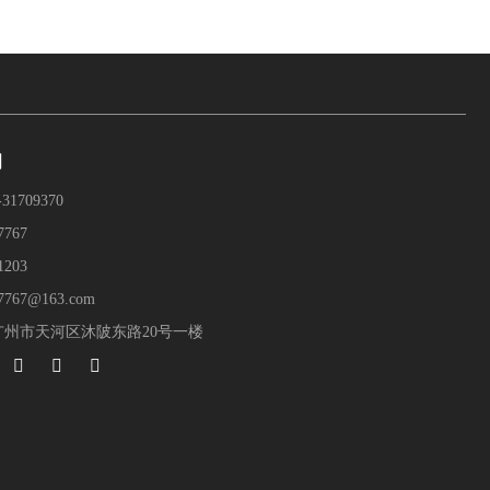
们
1709370
767
203
767@163.com
州市天河区沐陂东路20号一楼