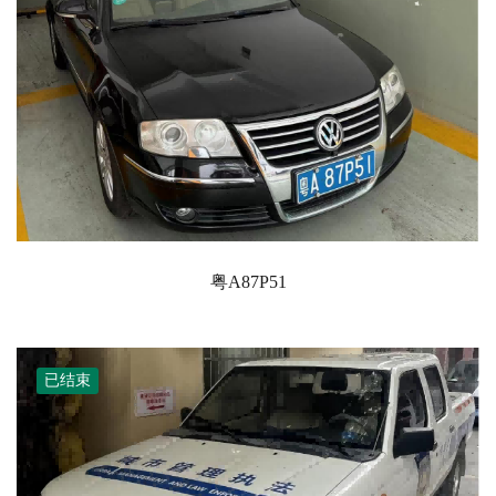
粤A87P51
已结束