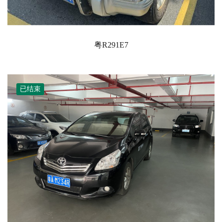
粤R291E7
已结束