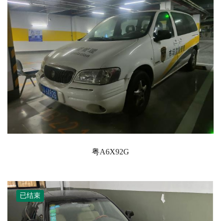
粤A6X92G
已结束