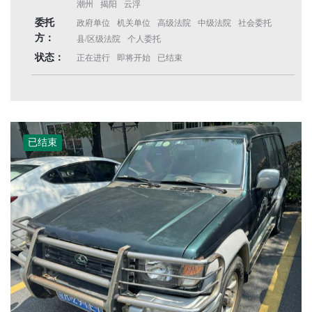
潮州
揭阳
云浮
委托
政府单位
机关单位
高级法院
中级法院
社会委托
方：
县/区级法院
个人委托
状态：
正在进行
即将开始
已结束
已结束