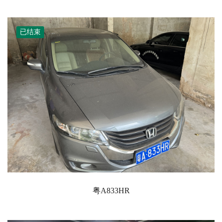
已结束
粤A833HR