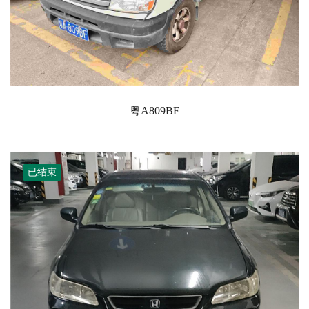
粤A809BF
已结束