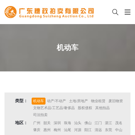
机动车
类型：
机动车
动产/不动产
土地/房地产
物业租赁
废旧物资
文物艺术品/工艺品/奢侈品
股权债权
其他拍品
司法拍卖
地区：
广州
韶关
深圳
珠海
汕头
佛山
江门
湛江
茂名
肇庆
惠州
梅州
汕尾
河源
阳江
清远
东莞
中山