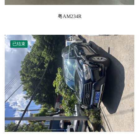
粤AM234R
已结束